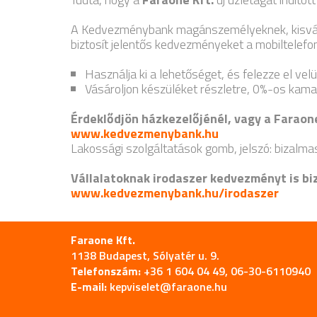
A Kedvezménybank magánszemélyeknek, kisváll
biztosít jelentős kedvezményeket a mobiltelefon
Használja ki a lehetőséget, és felezze el vel
Vásároljon készüléket részletre, 0%-os kama
Érdeklődjön házkezelőjénél, vagy a Farao
www.kedvezmenybank.hu
Lakossági szolgáltatások gomb, jelszó: bizalma
Vállalatoknak irodaszer kedvezményt is bi
www.kedvezmenybank.hu/irodaszer
Faraone Kft.
1138 Budapest, Sólyatér u. 9.
Telefonszám:
+36 1 604 04 49, 06-30-6110940
E-mail:
kepviselet@faraone.hu