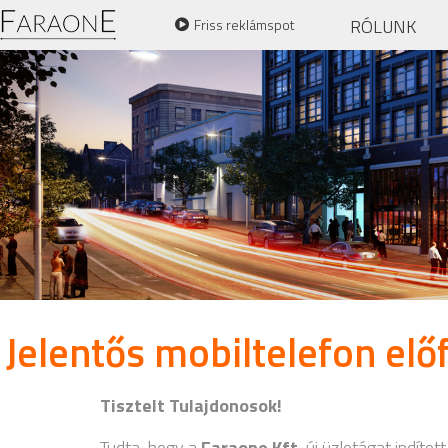
RÓLUNK
Friss reklámspot
Jelentős mobiltelefon el
Tisztelt Tulajdonosok!
Tudta, hogy a
Faraone Kft.
új üzletágat indít