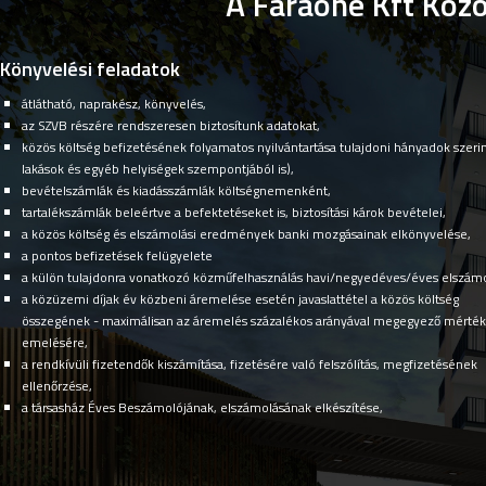
A Faraone Kft Közö
Könyvelési feladatok
átlátható, naprakész, könyvelés,
az SZVB részére rendszeresen biztosítunk adatokat,
közös költség befizetésének folyamatos nyilvántartása tulajdoni hányadok szerin
lakások és egyéb helyiségek szempontjából is),
bevételszámlák és kiadásszámlák költségnemenként,
tartalékszámlák beleértve a befektetéseket is, biztosítási károk bevételei,
a közös költség és elszámolási eredmények banki mozgásainak elkönyvelése,
a pontos befizetések felügyelete
a külön tulajdonra vonatkozó közműfelhasználás havi/negyedéves/éves elszámo
a közüzemi díjak év közbeni áremelése esetén javaslattétel a közös költség
összegének - maximálisan az áremelés százalékos arányával megegyező mérték
emelésére,
a rendkívüli fizetendők kiszámítása, fizetésére való felszólítás, megfizetésének
ellenőrzése,
a társasház Éves Beszámolójának, elszámolásának elkészítése,