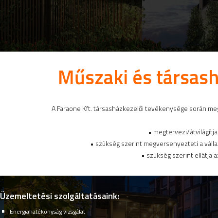
Műszaki és társas
A Faraone Kft. társasházkezelői tevékenysége során me
• megtervezi/átvilágítj
• szükség szerint megversenyezteti a válla
• szükség szerint ellátja 
Üzemeltetési szolgáltatásaink:
Energiahatékonyság vizsgálat