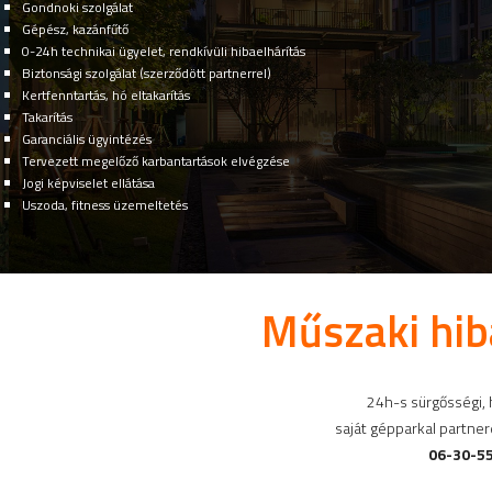
Gondnoki szolgálat
Gépész, kazánfűtő
0-24h technikai ügyelet, rendkívüli hibaelhárítás
Biztonsági szolgálat (szerződött partnerrel)
Kertfenntartás, hó eltakarítás
Takarítás
Garanciális ügyintézés
Tervezett megelőző karbantartások elvégzése
Jogi képviselet ellátása
Uszoda, fitness üzemeltetés
Műszaki hiba
24h-s sürgősségi, h
saját gépparkal partne
06-30-55