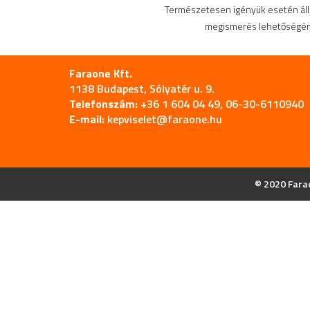
Természetesen igényük esetén ál
megismerés lehetőségéne
Faraone Kft.
1138 Budapest, Sólyatér u. 9.
Telefonszám:
+36 1 604 04 49, 06-30-6110940
E-mail:
kepviselet@faraone.hu
© 2020 Farao